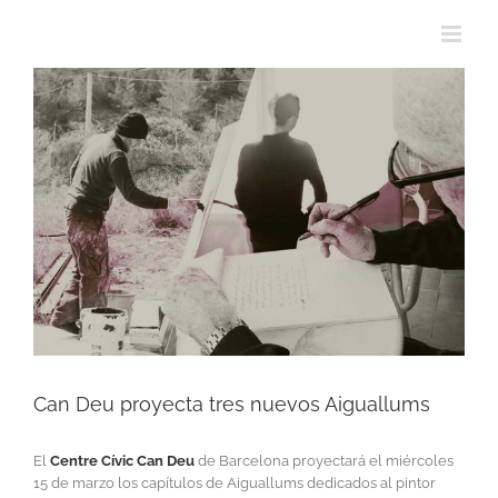
View
Larger
Image
Can Deu proyecta tres nuevos Aiguallums
El
Centre Cívic Can Deu
de Barcelona proyectará el miércoles
15 de marzo los capítulos de Aiguallums dedicados al pintor