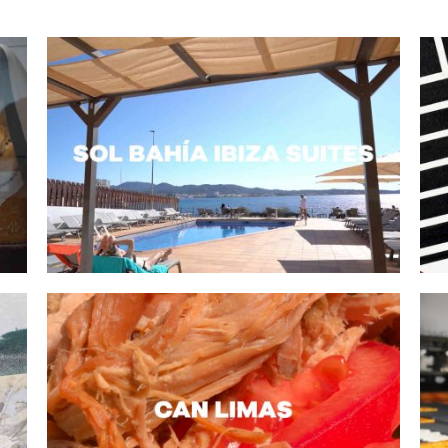
PUBLICIDAD / JULIO BAUZÁ
EXPOSICIONES / EXHIBITIONS
VINYL BURGER – PHOTO
GASTRONOMÍA / GASTRONOMY