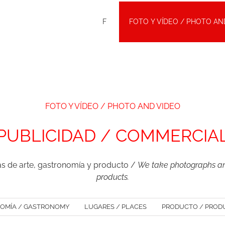
F
FOTO Y VÍDEO / PHOTO AN
FOTO Y VÍDEO / PHOTO AND VIDEO
PUBLICIDAD / COMMERCIA
as de arte, gastronomía y producto /
We take photographs and
products.
OMÍA / GASTRONOMY
LUGARES / PLACES
PRODUCTO / PROD