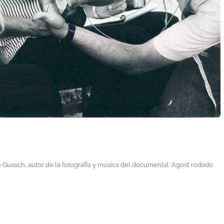
e Guasch, autor de la fotografía y música del documental ‘Agost’ rodado