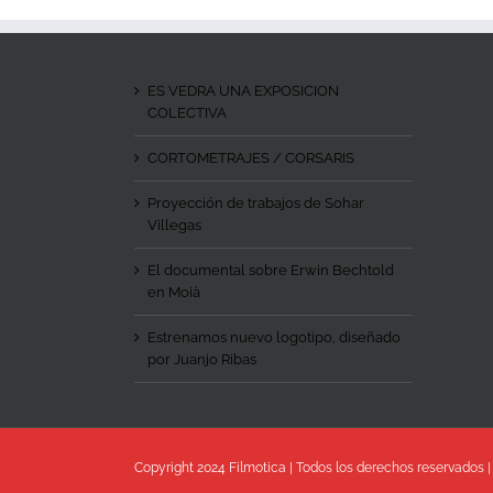
ES VEDRA UNA EXPOSICION
COLECTIVA
CORTOMETRAJES / CORSARIS
Proyección de trabajos de Sohar
Villegas
El documental sobre Erwin Bechtold
en Moià
Estrenamos nuevo logotipo, diseñado
por Juanjo Ribas
Copyright 2024 Filmotica | Todos los derechos reservados 