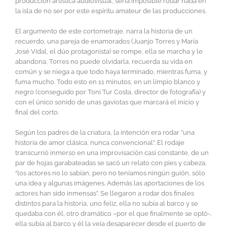
producción artística audiovisual, sería imposible rodar nada en
la isla de no ser por este espíritu amateur de las producciones.
El argumento de este cortometraje, narra la historia de un
recuerdo, una pareja de enamorados (Juanjo Torres y María
José Vidal, el dúo protagonista) se rompe, ella se marcha y le
abandona, Torres no puede olvidarla, recuerda su vida en
común y se niega a que todo haya terminado, mientras fuma, y
fuma mucho. Todo esto en 11 minutos, en un limpio blanco y
negro (conseguido por Toni Tur Costa, director de fotografía) y
con el único sonido de unas gaviotas que marcará el inicio y
final del corto.
Según los padres de la criatura, la intención era rodar ”una
historia de amor clásica, nunca convencional”. El rodaje
transcurrió inmerso en una improvisación casi constante, de un
par de hojas garabateadas se sacó un relato con pies y cabeza,
“los actores no lo sabían, pero no teníamos ningún guión, sólo
una idea y algunas imágenes. Además las aportaciones de los
actores han sido inmensas”. Se llegaron a rodar dos finales
distintos para la historia, uno feliz, ella no subía al barco y se
quedaba con él, otro dramático –por el que finalmente se optó-,
ella subía al barco y él la veía desaparecer desde el puerto de