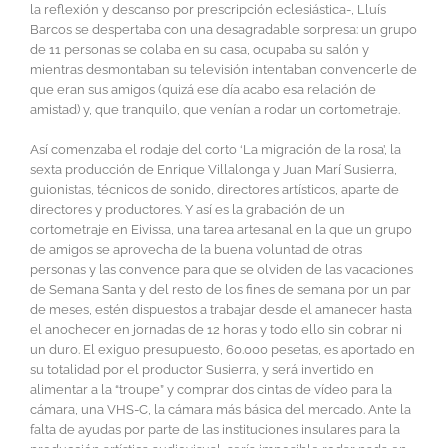
la reflexión y descanso por prescripción eclesiástica-, Lluís
Barcos se despertaba con una desagradable sorpresa: un grupo
de 11 personas se colaba en su casa, ocupaba su salón y
mientras desmontaban su televisión intentaban convencerle de
que eran sus amigos (quizá ese día acabo esa relación de
amistad) y, que tranquilo, que venían a rodar un cortometraje.
Así comenzaba el rodaje del corto ‘La migración de la rosa’, la
sexta producción de Enrique Villalonga y Juan Marí Susierra,
guionistas, técnicos de sonido, directores artísticos, aparte de
directores y productores. Y así es la grabación de un
cortometraje en Eivissa, una tarea artesanal en la que un grupo
de amigos se aprovecha de la buena voluntad de otras
personas y las convence para que se olviden de las vacaciones
de Semana Santa y del resto de los fines de semana por un par
de meses, estén dispuestos a trabajar desde el amanecer hasta
el anochecer en jornadas de 12 horas y todo ello sin cobrar ni
un duro. El exiguo presupuesto, 60.000 pesetas, es aportado en
su totalidad por el productor Susierra, y será invertido en
alimentar a la “troupe” y comprar dos cintas de vídeo para la
cámara, una VHS-C, la cámara más básica del mercado. Ante la
falta de ayudas por parte de las instituciones insulares para la