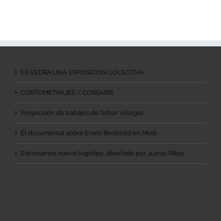
ES VEDRA UNA EXPOSICION COLECTIVA
CORTOMETRAJES / CORSARIS
Proyección de trabajos de Sohar Villegas
El documental sobre Erwin Bechtold en Moià
Estrenamos nuevo logotipo, diseñado por Juanjo Ribas