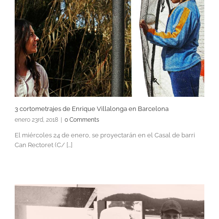
3 cortometrajes de Enrique Villalonga en Barcelona
enero 23rd, 2018
|
0 Comments
El miércoles 24 de enero, se proyectarán en el Casal de barri
Can Rectoret (C/ [...]