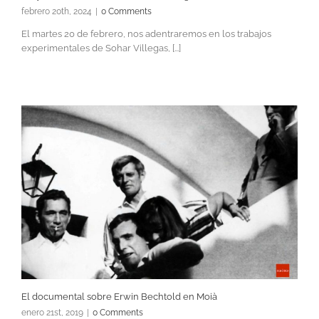
febrero 20th, 2024
|
0 Comments
El martes 20 de febrero, nos adentraremos en los trabajos
experimentales de Sohar Villegas, [...]
El documental sobre Erwin Bechtold en Moià
enero 21st, 2019
|
0 Comments