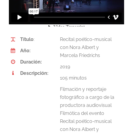
Título
:
Recital poético-musical
con Nora Albert y
Año:
Marcela Friedrichs
Duración:
2019
Descripción:
105 minutos
Filmación y reportaje
fotográfico a cargo de la
productora audiovisual
Filmótica del evento
Recital poético-musical
con Nora Albert y