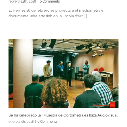
febrero 14th, 2018
|
0 Comments
El viernes 16 de febrero se proyectará el mediometraje
documental #helartesinh en la Escola d'Art [...]
Se ha celebrado la I Muestra de Cortometrajes Ibiza Audiovisual
enero 27th, 2018
|
0 Comments