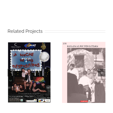
Related Projects
EO
BALLADA AL POU DE
S
GATZARA