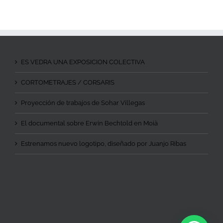
ES VEDRA UNA EXPOSICION COLECTIVA
CORTOMETRAJES / CORSARIS
Proyección de trabajos de Sohar Villegas
El documental sobre Erwin Bechtold en Moià
Estrenamos nuevo logotipo, diseñado por Juanjo Ribas