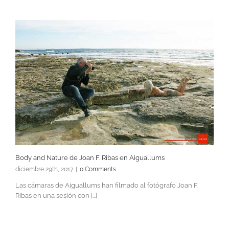
Body and Nature de Joan F. Ribas en Aiguallums
diciembre 29th, 2017
|
0 Comments
Las cámaras de Aiguallums han filmado al fotógrafo Joan F.
Ribas en una sesión con [...]