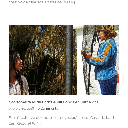
creativo de diversos artistas de Ibiza y [...]
3 cortometrajes de Enrique Villalonga en Barcelona
enero 23rd, 2018
|
0 Comments
El miércoles 24 de enero, se proyectarán en el Casal de barri
Can Rectoret (C/ [...]