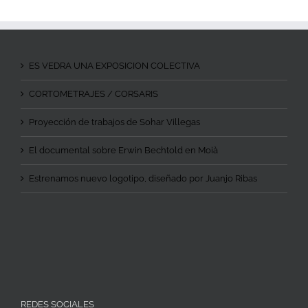
ES VEDRA UNA EXPOSICION COLECTIVA
CORTOMETRAJES / CORSARIS
Proyección de trabajos de Sohar Villegas
El documental sobre Erwin Bechtold en Moià
Estrenamos nuevo logotipo, diseñado por Juanjo Ribas
REDES SOCIALES