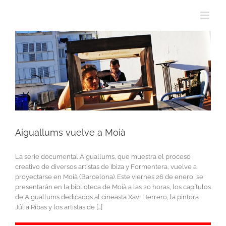
Aiguallums vuelve a Moià
La serie documental Aiguallums, que muestra el proceso
creativo de diversos artistas de Ibiza y Formentera, vuelve a
proyectarse en Moià (Barcelona). Este viernes 26 de enero, se
presentarán en la biblioteca de Moià a las 20 horas, los capítulos
de Aiguallums dedicados al cineasta Xavi Herrero, la pintora
Júlia Ribas y los artistas de [...]