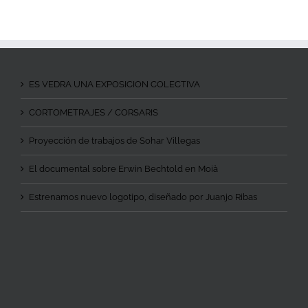
ES VEDRA UNA EXPOSICION COLECTIVA
CORTOMETRAJES / CORSARIS
Proyección de trabajos de Sohar Villegas
El documental sobre Erwin Bechtold en Moià
Estrenamos nuevo logotipo, diseñado por Juanjo Ribas