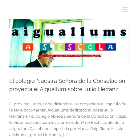
El colegio Nuestra Señora de la Consolación
proyecta el Aiguallum sobre Julio Herranz
El próximo lunes, 12 de diciembre, se proyectará el capítulo de
la serie documental Aiguallums dedicado al poeta Julio
Herranz en el colegio Nuestra Señora de la Consolación (Ibiza).
El visionado será para los alumnos de 1º de Bachillerato de la
asignatura Castellano, impartida por Marisa Roig Riera. Al acto
asistirán el propio Herranz y, [...]