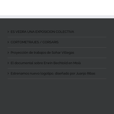
ES VEDRA UNA EXPOSICION COLECTIVA
CORTOMETRAJES / CORSARIS
Proyección de trabajos de Sohar Villegas
El documental sobre Erwin Bechtold en Moià
Estrenamos nuevo logotipo, diseñado por Juanjo Ribas