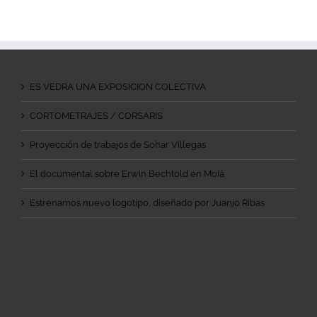
ES VEDRA UNA EXPOSICION COLECTIVA
CORTOMETRAJES / CORSARIS
Proyección de trabajos de Sohar Villegas
El documental sobre Erwin Bechtold en Moià
Estrenamos nuevo logotipo, diseñado por Juanjo Ribas