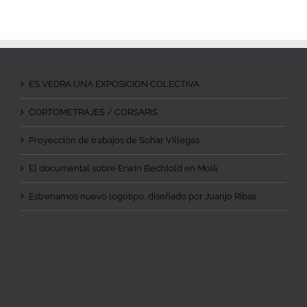
ES VEDRA UNA EXPOSICION COLECTIVA
CORTOMETRAJES / CORSARIS
Proyección de trabajos de Sohar Villegas
El documental sobre Erwin Bechtold en Moià
Estrenamos nuevo logotipo, diseñado por Juanjo Ribas