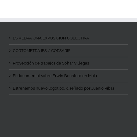
ES VEDRA UNA EXPOSICION COLECTIVA
CORTOMETRAJES / CORSARIS
Proyección de trabajos de Sohar Villegas
El documental sobre Erwin Bechtold en Moià
Estrenamos nuevo logotipo, diseñado por Juanjo Ribas