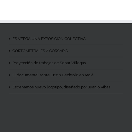
ES VEDRA UNA EXPOSICION COLECTIVA
CORTOMETRAJES / CORSARIS
Proyección de trabajos de Sohar Villegas
El documental sobre Erwin Bechtold en Moià
Estrenamos nuevo logotipo, diseñado por Juanjo Ribas