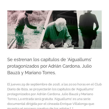
Se estrenan los capítulos de ‘Aiguallums’
protagonizados por Adrián Cardona, Julio
Bauzá y Mariano Torres.
El jueves 29 de septiembre de 2016, a las 20:00 horas en el Club
Diario de Ibiza, se proyectarán los capítulos de 'Aiguallums'
protagonizados por Adrián Cardona, Julio Bauzá y Mariano
Torres. La entrada será gratuita. 'Aiguallums' es una serie
documental dirigida por el cineasta Enrique Villalonga que
muestra el proceso creativo de los artistas [...]