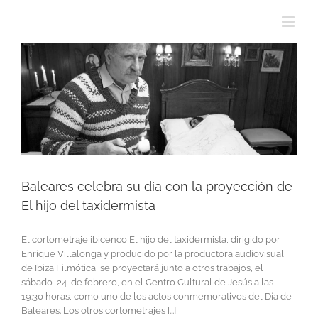
Baleares celebra su día con la proyección de
El hijo del taxidermista
El cortometraje ibicenco El hijo del taxidermista, dirigido por
Enrique Villalonga y producido por la productora audiovisual
de Ibiza Filmótica, se proyectará junto a otros trabajos, el
sábado 24 de febrero, en el Centro Cultural de Jesús a las
19:30 horas, como uno de los actos conmemorativos del Día de
Baleares. Los otros cortometrajes [...]