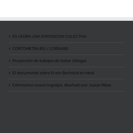
ES VEDRA UNA EXPOSICION COLECTIVA
CORTOMETRAJES / CORSARIS
Proyección de trabajos de Sohar Villegas
El documental sobre Erwin Bechtold en Moià
Estrenamos nuevo logotipo, diseñado por Juanjo Ribas