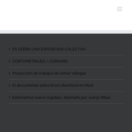
ES VEDRA UNA EXPOSICION COLECTIVA
CORTOMETRAJES / CORSARIS
Proyección de trabajos de Sohar Villegas
El documental sobre Erwin Bechtold en Moià
Estrenamos nuevo logotipo, diseñado por Juanjo Ribas