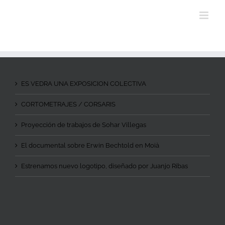
ES VEDRA UNA EXPOSICION COLECTIVA
CORTOMETRAJES / CORSARIS
Proyección de trabajos de Sohar Villegas
El documental sobre Erwin Bechtold en Moià
Estrenamos nuevo logotipo, diseñado por Juanjo Ribas