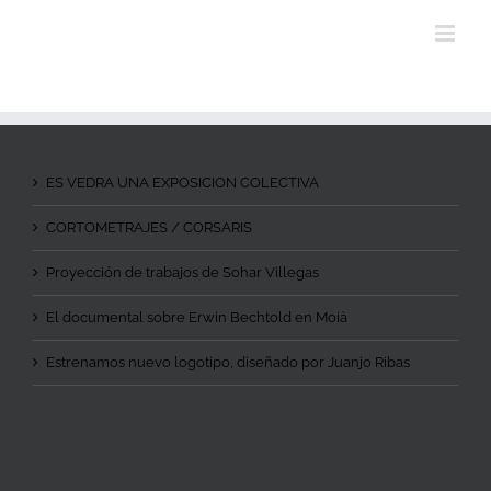
ES VEDRA UNA EXPOSICION COLECTIVA
CORTOMETRAJES / CORSARIS
Proyección de trabajos de Sohar Villegas
El documental sobre Erwin Bechtold en Moià
Estrenamos nuevo logotipo, diseñado por Juanjo Ribas