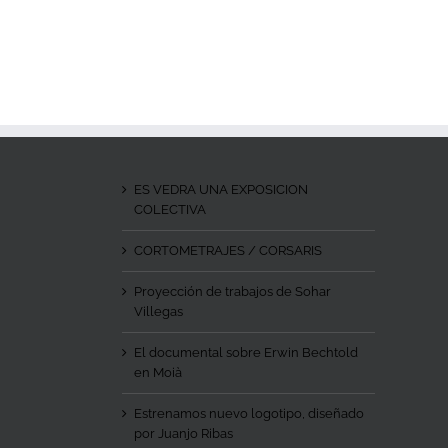
ES VEDRA UNA EXPOSICION
COLECTIVA
CORTOMETRAJES / CORSARIS
Proyección de trabajos de Sohar
Villegas
El documental sobre Erwin Bechtold
en Moià
Estrenamos nuevo logotipo, diseñado
por Juanjo Ribas