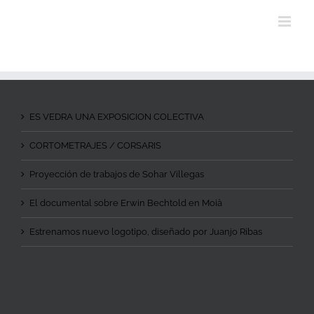
ES VEDRA UNA EXPOSICION COLECTIVA
CORTOMETRAJES / CORSARIS
Proyección de trabajos de Sohar Villegas
El documental sobre Erwin Bechtold en Moià
Estrenamos nuevo logotipo, diseñado por Juanjo Ribas