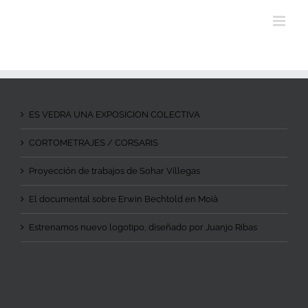
ES VEDRA UNA EXPOSICION COLECTIVA
CORTOMETRAJES / CORSARIS
Proyección de trabajos de Sohar Villegas
El documental sobre Erwin Bechtold en Moià
Estrenamos nuevo logotipo, diseñado por Juanjo Ribas