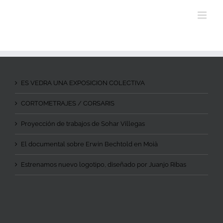
ES VEDRA UNA EXPOSICION COLECTIVA
CORTOMETRAJES / CORSARIS
Proyección de trabajos de Sohar Villegas
El documental sobre Erwin Bechtold en Moià
Estrenamos nuevo logotipo, diseñado por Juanjo Ribas