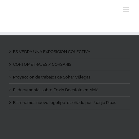
ES VEDRA UNA EXPOSICION COLECTIVA
CORTOMETRAJES / CORSARIS
Proyección de trabajos de Sohar Villegas
El documental sobre Erwin Bechtold en Moià
Estrenamos nuevo logotipo, diseñado por Juanjo Ribas