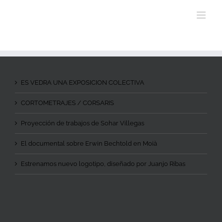
ES VEDRA UNA EXPOSICION COLECTIVA
CORTOMETRAJES / CORSARIS
Proyección de trabajos de Sohar Villegas
El documental sobre Erwin Bechtold en Moià
Estrenamos nuevo logotipo, diseñado por Juanjo Ribas