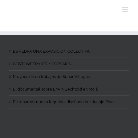
ES VEDRA UNA EXPOSICION COLECTIVA
CORTOMETRAJES / CORSARIS
Proyección de trabajos de Sohar Villegas
El documental sobre Erwin Bechtold en Moià
Estrenamos nuevo logotipo, diseñado por Juanjo Ribas