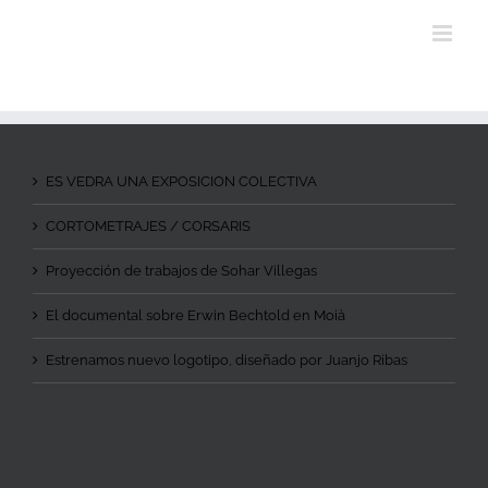
ES VEDRA UNA EXPOSICION COLECTIVA
CORTOMETRAJES / CORSARIS
Proyección de trabajos de Sohar Villegas
El documental sobre Erwin Bechtold en Moià
Estrenamos nuevo logotipo, diseñado por Juanjo Ribas