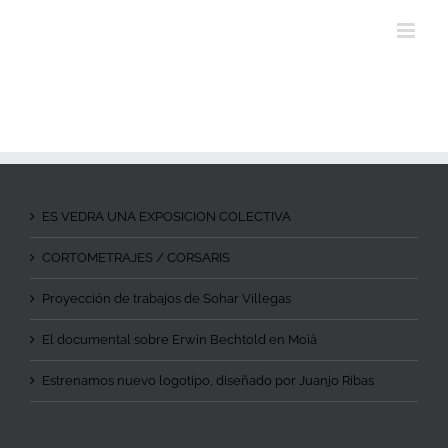
ES VEDRA UNA EXPOSICION COLECTIVA
CORTOMETRAJES / CORSARIS
Proyección de trabajos de Sohar Villegas
El documental sobre Erwin Bechtold en Moià
Estrenamos nuevo logotipo, diseñado por Juanjo Ribas