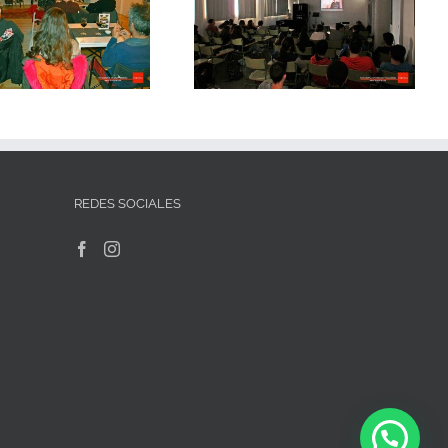
aiguallums diego picabea
enric riera el hijo del
taxidermista ies marc ferrer
REDES SOCIALES