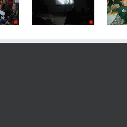
rloandrés anna
aiguallums adrian cardona
na ferrer espai
districte hiperbole
d