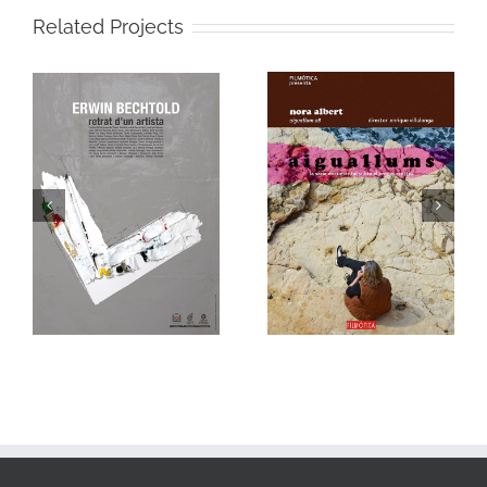
Related Projects
,
AIGUALLUM 28 –
NORA ALBERT