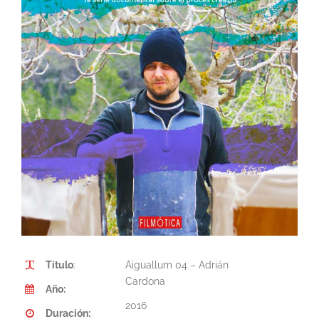
Título
:
Aiguallum 04 – Adrián
Cardona
Año:
2016
Duración: