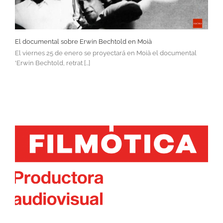
El documental sobre Erwin Bechtold en Moià
El viernes 25 de enero se proyectará en Moià el documental
'Erwin Bechtold, retrat [...]